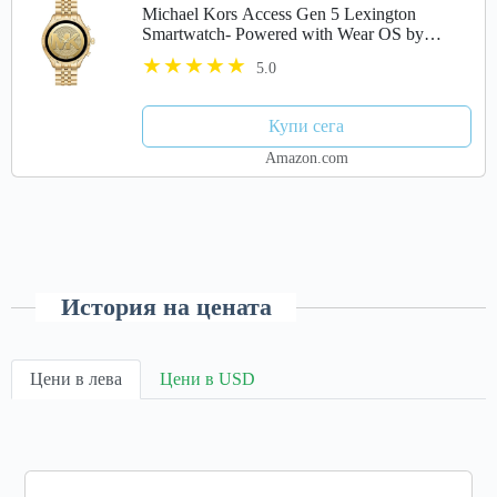
Michael Kors Access Gen 5 Lexington
Smartwatch- Powered with Wear OS by
Google with Speaker, Heart Rate, GPS, NFC,
5.0
and Smartphone Notifications
Купи сега
Amazon.com
История на цената
Цени в лева
Цени в USD