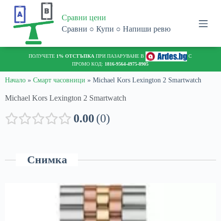
S
Сравни цени
k
i
Сравни ○ Купи ○ Напиши ревю
p
t
o
ПОЛУЧЕТЕ
1% ОТСТЪПКА
ПРИ ПАЗАРУВАНЕ В
С
c
ПРОМО КОД:
1816-9564-4975-8905
o
n
Начало
»
Смарт часовници
»
Michael Kors Lexington 2 Smartwatch
t
Michael Kors Lexington 2 Smartwatch
e
n
t
0.00
0
Снимка