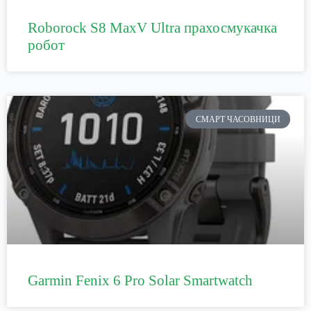
Roborock S8 MaxV Ultra прахосмукачка
робот
СМАРТ ЧАСОВНИЦИ
Garmin Fenix 6 Pro Solar Smartwatch