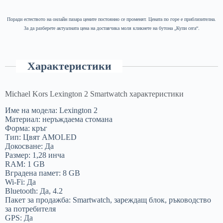
Поради естеството на онлайн пазара цените постоянно се променят. Цената по горе е приблизителна.
За да разберете актуалната цена на доставчика моля кликнете на бутона „Купи сега“.
Характеристики
Michael Kors Lexington 2 Smartwatch характеристики
Име на модела: Lexington 2
Материал: неръждаема стомана
Форма: кръг
Тип: Цвят AMOLED
Докосване: Да
Размер: 1,28 инча
RAM: 1 GB
Вградена памет: 8 GB
Wi-Fi: Да
Bluetooth: Да, 4.2
Пакет за продажба: Smartwatch, зареждащ блок, ръководство
за потребителя
GPS: Да