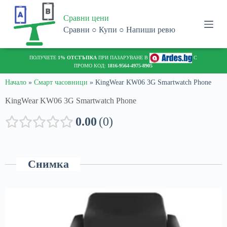
S
Сравни цени
k
i
Сравни ○ Купи ○ Напиши ревю
p
t
o
ПОЛУЧЕТЕ
1% ОТСТЪПКА
ПРИ ПАЗАРУВАНЕ В
С
c
ПРОМО КОД:
1816-9564-4975-8905
o
n
Начало
»
Смарт часовници
»
KingWear KW06 3G Smartwatch Phone
t
KingWear KW06 3G Smartwatch Phone
e
n
t
0.00
0
Снимка