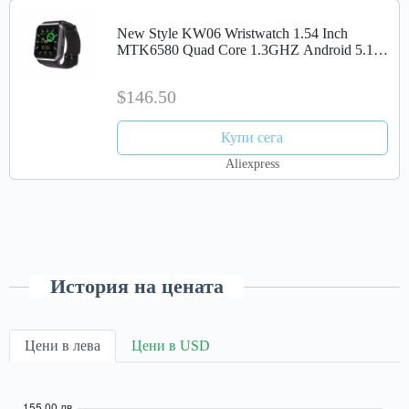
New Style KW06 Wristwatch 1.54 Inch
MTK6580 Quad Core 1.3GHZ Android 5.1
3G Smart Watch 460mAh 0.3 Mega Pixel
Heart Rate Monitor
$146.50
Купи сега
Aliexpress
История на цената
Цени в лева
Цени в USD