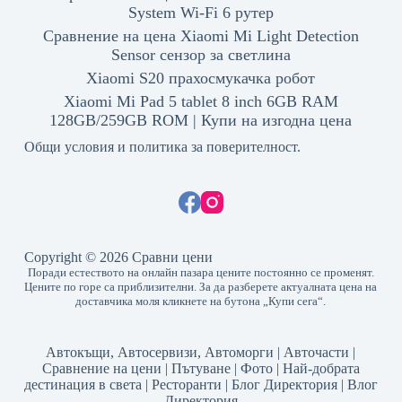
System Wi-Fi 6 рутер
Сравнение на цена Xiaomi Mi Light Detection
Sensor сензор за светлина
Xiaomi S20 прахосмукачка робот
Xiaomi Mi Pad 5 tablet 8 inch 6GB RAM
128GB/259GB ROM | Купи на изгодна цена
Общи условия и политика за поверителност.
Copyright © 2026 Сравни цени
Поради естеството на онлайн пазара цените постоянно се променят.
Цените по горе са приблизителни. За да разберете актуалната цена на
доставчика моля кликнете на бутона „Купи сега“.
Автокъщи, Автосервизи, Автоморги
|
Авточасти
|
Сравнение на цени
|
Пътуване
|
Фото
|
Най-добрата
дестинация в света
|
Ресторанти
|
Блог Директория
|
Влог
Директория