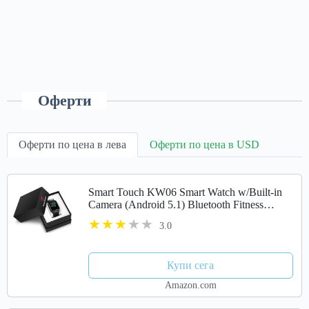
Оферти
Оферти по цена в лева
Оферти по цена в USD
Smart Touch KW06 Smart Watch w/Built-in
Camera (Android 5.1) Bluetooth Fitness
Tracker, Heart Rate & Sleep Monitor,
3.0
Pedometer | IP68 Waterproof, LCD...
Купи сега
Amazon.com