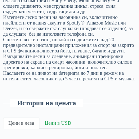
пулсова оксиметрия и Body Energy Monitor Battery™ и
следете дишането, менструалния цикъл, стреса, съня,
сърдечната честота, хидратацията и др.
Изтеглете лесно песни на часовника си, включително
плейлисти от вашия акаунт в Spotify®, Amazon Music или
Deezer, и го свържете със слушалки (продават се отделно), за
да слушате, без да използвате телефона си.
Спестете всеки начин, по който се движите с над 20
предварително инсталирани приложения за спорт на закрито
и GPS функционалност за йога, плуване, бягане и други.
Извършвайте лесни за следване, анимирани тренировки
директно на екрана на смарт часовник, включително силови
тренировки, кардио тренировки, йога и пилатес.
Насладете се на живот на батерията до 7 дни в режим на
интелигентен часовник и до 5 часа в режим на GPS и музика.
История на цената
Цени в лева
Цени в USD