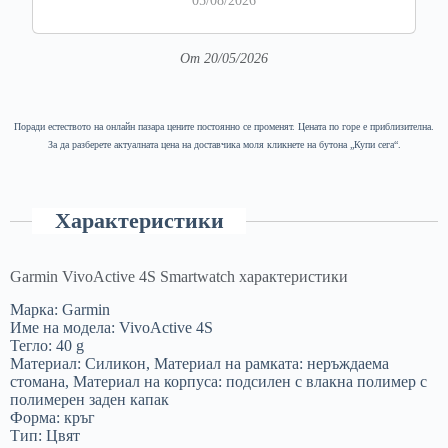
05/08/2026
От 20/05/2026
Поради естеството на онлайн пазара цените постоянно се променят. Цената по горе е приблизителна.
За да разберете актуалната цена на доставчика моля кликнете на бутона „Купи сега“.
Характеристики
Garmin VivoActive 4S Smartwatch характеристики
Марка: Garmin
Име на модела: VivoActive 4S
Тегло: 40 g
Материал: Силикон, Материал на рамката: неръждаема
стомана, Материал на корпуса: подсилен с влакна полимер с
полимерен заден капак
Форма: кръг
Тип: Цвят