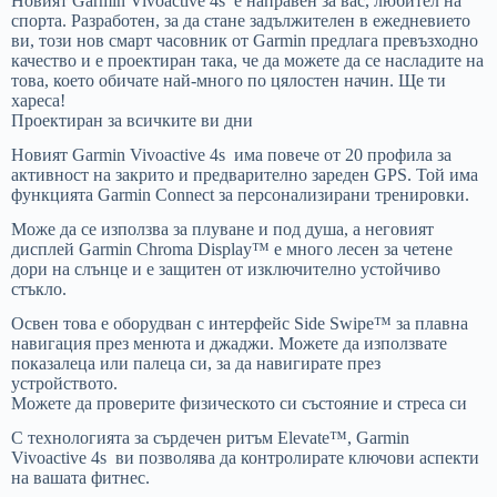
Новият Garmin Vivoactive 4s е направен за вас, любител на
спорта. Разработен, за да стане задължителен в ежедневието
ви, този нов смарт часовник от Garmin предлага превъзходно
качество и е проектиран така, че да можете да се насладите на
това, което обичате най-много по цялостен начин. Ще ти
хареса!
Проектиран за всичките ви дни
Новият Garmin Vivoactive 4s има повече от 20 профила за
активност на закрито и предварително зареден GPS. Той има
функцията Garmin Connect за персонализирани тренировки.
Може да се използва за плуване и под душа, а неговият
дисплей Garmin Chroma Display™ е много лесен за четене
дори на слънце и е защитен от изключително устойчиво
стъкло.
Освен това е оборудван с интерфейс Side Swipe™ за плавна
навигация през менюта и джаджи. Можете да използвате
показалеца или палеца си, за да навигирате през
устройството.
Можете да проверите физическото си състояние и стреса си
С технологията за сърдечен ритъм Elevate™, Garmin
Vivoactive 4s ви позволява да контролирате ключови аспекти
на вашата фитнес.