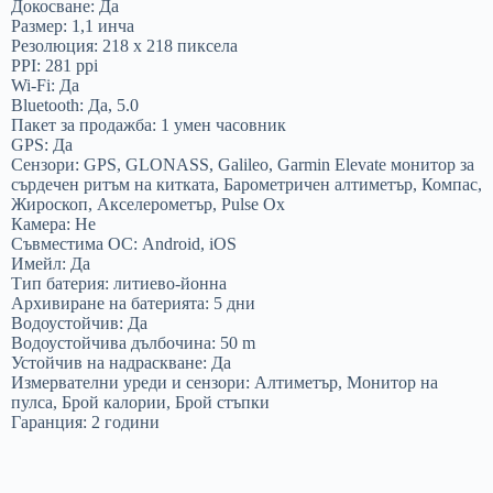
Докосване: Да
Размер: 1,1 инча
Резолюция: 218 x 218 пиксела
PPI: 281 ppi
Wi-Fi: Да
Bluetooth: Да, 5.0
Пакет за продажба: 1 умен часовник
GPS: Да
Сензори: GPS, GLONASS, Galileo, Garmin Elevate монитор за
сърдечен ритъм на китката, Барометричен алтиметър, Компас,
Жироскоп, Акселерометър, Pulse Ox
Камера: Не
Съвместима ОС: Android, iOS
Имейл: Да
Тип батерия: литиево-йонна
Архивиране на батерията: 5 дни
Водоустойчив: Да
Водоустойчива дълбочина: 50 m
Устойчив на надраскване: Да
Измервателни уреди и сензори: Алтиметър, Монитор на
пулса, Брой калории, Брой стъпки
Гаранция: 2 години