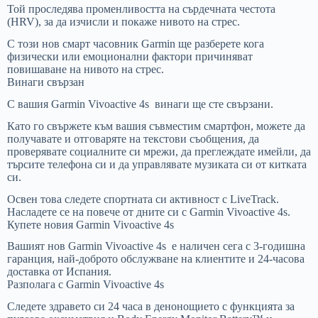
Той проследява променливостта на сърдечната честота
(HRV), за да изчисли и покаже нивото на стрес.
С този нов смарт часовник Garmin ще разберете кога
физически или емоционални фактори причиняват
повишаване на нивото на стрес.
Винаги свързан
С вашия Garmin Vivoactive 4s винаги ще сте свързани.
Като го свържете към вашия съвместим смартфон, можете да
получавате и отговаряте на текстови съобщения, да
проверявате социалните си мрежи, да преглеждате имейли, да
търсите телефона си и да управлявате музиката си от китката
си.
Освен това следете спортната си активност с LiveTrack.
Насладете се на повече от дните си с Garmin Vivoactive 4s.
Купете новия Garmin Vivoactive 4s
Вашият нов Garmin Vivoactive 4s е наличен сега с 3-годишна
гаранция, най-доброто обслужване на клиентите и 24-часова
доставка от Испания.
Разполага с Garmin Vivoactive 4s
Следете здравето си 24 часа в денонощието с функцията за