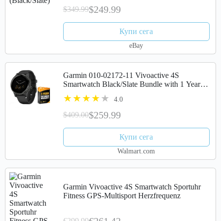
$249.99
$349.99
Купи сега
eBay
Garmin 010-02172-11 Vivoactive 4S
Smartwatch Black/Slate Bundle with 1 Year
Extended Warranty
4.0
$259.99
$409.00
Купи сега
Walmart.com
Garmin Vivoactive 4S Smartwatch Sportuhr
Fitness GPS-Multisport Herzfrequenz
€261,42
€299,99