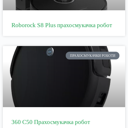
Roborock S8 Plus прахосмукачка робот
ПРАХОСМУКАЧКИ РОБОТИ
360 C50 Прахосмукачка робот