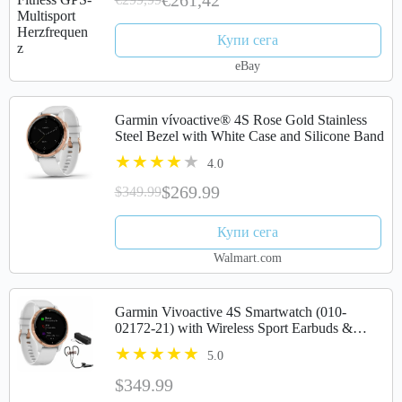
Купи сега
eBay
Garmin vívoactive® 4S Rose Gold Stainless
Steel Bezel with White Case and Silicone Band
4.0
$269.99
$349.99
Купи сега
Walmart.com
Garmin Vivoactive 4S Smartwatch (010-
02172-21) with Wireless Sport Earbuds &
More
5.0
$349.99