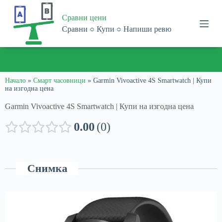
S
Сравни цени
k
i
Сравни ○ Купи ○ Напиши ревю
p
t
o
ПОЛУЧЕТЕ
1% ОТСТЪПКА
ПРИ ПАЗАРУВАНЕ В
С
c
ПРОМО КОД:
1816-9564-4975-8905
o
n
Начало
»
Смарт часовници
»
Garmin Vivoactive 4S Smartwatch | Купи
на изгодна цена
t
e
Garmin Vivoactive 4S Smartwatch | Купи на изгодна цена
n
t
0.00
0
Снимка