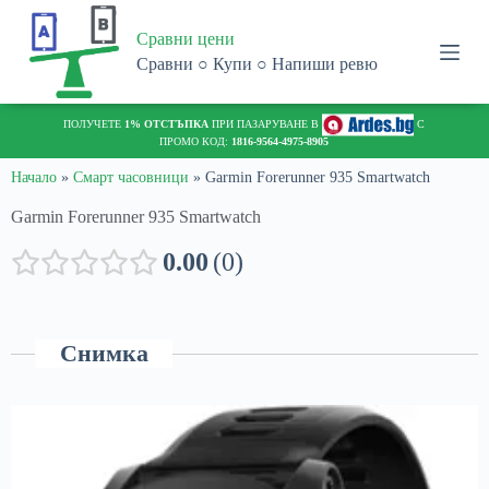
S
Сравни цени
k
i
Сравни ○ Купи ○ Напиши ревю
p
t
o
ПОЛУЧЕТЕ
1% ОТСТЪПКА
ПРИ ПАЗАРУВАНЕ В
С
c
ПРОМО КОД:
1816-9564-4975-8905
o
n
Начало
»
Смарт часовници
»
Garmin Forerunner 935 Smartwatch
t
Garmin Forerunner 935 Smartwatch
e
n
t
0.00
0
Снимка