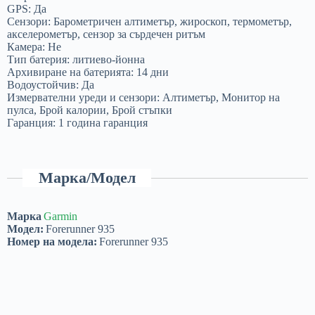
GPS: Да
Сензори: Барометричен алтиметър, жироскоп, термометър,
акселерометър, сензор за сърдечен ритъм
Камера: Не
Тип батерия: литиево-йонна
Архивиране на батерията: 14 дни
Водоустойчив: Да
Измервателни уреди и сензори: Алтиметър, Монитор на
пулса, Брой калории, Брой стъпки
Гаранция: 1 година гаранция
Марка/Модел
Марка
Garmin
Модел:
Forerunner 935
Номер на модела:
Forerunner 935