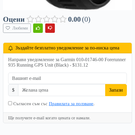
Оцени
0.00
0
Любими
Зъздайте безплатно уведомление за по-ниска цена
Направи уведомление за Garmin 010-01746-00 Forerunner
935 Running GPS Unit (Black) - $131.12
$
Запази
Съгласен съм със
Правилата за ползване
.
Ще получите e-mail когато цената се намали.