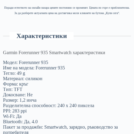
Поради естеството на онлайн пазара цените постоянно се променят. Цената по горе е приблизителна.
За да разберете актуалната цена на доставчика моля кликнете на бутона „Купи сега“.
Характеристики
Garmin Forerunner 935 Smartwatch характеристики
Модел: Forerunner 935
Име на модела: Forerunner 935
Тегло: 49 g
Материал: силикон
Форма: кръг
Тип: TFT
Докосване: Не
Размер: 1,2 инча
Разделителна способност: 240 x 240 пиксела
PPI: 283 ppi
Wi-Fi: Да
Bluetooth: Да, 4.0
Пакет за продажби: Smartwatch, зарядно, ръководство за
потребителя