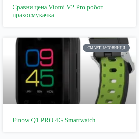
Сравни цена Viomi V2 Pro робот
прахосмукачка
СМАРТ ЧАСОВНИЦИ
Finow Q1 PRO 4G Smartwatch