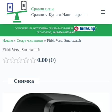
S
Сравни цени
k
i
Сравни ○ Купи ○ Напиши ревю
p
t
o
ПОЛУЧЕТЕ
1% ОТСТЪПКА
ПРИ ПАЗАРУВАНЕ В
С
c
ПРОМО КОД:
1816-9564-4975-8905
o
n
Начало
»
Смарт часовници
»
Fitbit Versa Smartwatch
t
Fitbit Versa Smartwatch
e
n
t
0.00
0
Снимка