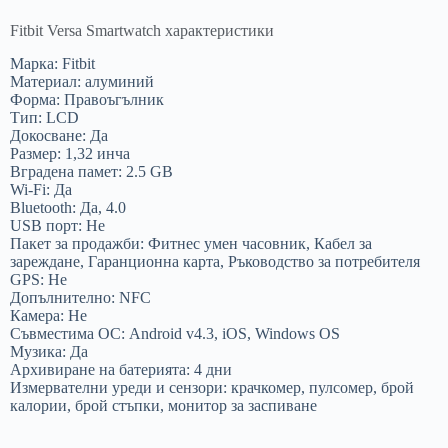
Fitbit Versa Smartwatch характеристики
Марка: Fitbit
Материал: алуминий
Форма: Правоъгълник
Тип: LCD
Докосване: Да
Размер: 1,32 инча
Вградена памет: 2.5 GB
Wi-Fi: Да
Bluetooth: Да, 4.0
USB порт: Не
Пакет за продажби: Фитнес умен часовник, Кабел за
зареждане, Гаранционна карта, Ръководство за потребителя
GPS: Не
Допълнително: NFC
Камера: Не
Съвместима ОС: Android v4.3, iOS, Windows OS
Музика: Да
Архивиране на батерията: 4 дни
Измервателни уреди и сензори: крачкомер, пулсомер, брой
калории, брой стъпки, монитор за заспиване