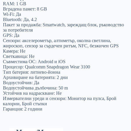
RAM: 1 GB
Вградена памет: 8 GB
Wi-Fi: Да
Bluetooth: Да, 4.2
Пакет за продажба: Smartwatch, зареждащ блок, ръководство
за потребителя
GPS: Да
Сензори: акселерометър, алтиметър, околна светлина,
жироскоп, сензор за сърдечен ритъм, NFC, безжичен GPS
Камера: Не
Светкавица: Не
Съвместима ОС: Android и iOS
Процесор: Qualcomm Snapdragon Wear 3100
Тип батерия: литиево-йонна
Архивиране на батерията: 2 дни
Водоустойчив: Да
Водоустойчива дълбочина: 50 m
Устойчив на надраскване: Не
Измервателни уреди и сензори: Монитор на пулса, Брой
калории, Брой стъпки
Гаранция: 2 години