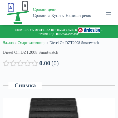
S
Сравни цени
k
i
Сравни ○ Купи ○ Напиши ревю
p
t
o
ПОЛУЧЕТЕ
1% ОТСТЪПКА
ПРИ ПАЗАРУВАНЕ В
С
c
ПРОМО КОД:
1816-9564-4975-8905
o
n
Начало
»
Смарт часовници
»
Diesel On DZT2008 Smartwatch
t
Diesel On DZT2008 Smartwatch
e
n
t
0.00
0
Снимка