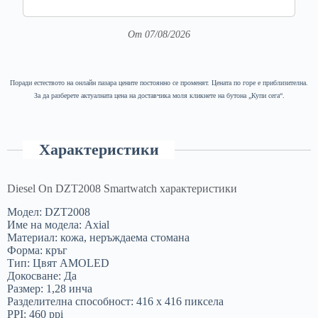
От 07/08/2026
Поради естеството на онлайн пазара цените постоянно се променят. Цената по горе е приблизителна.
За да разберете актуалната цена на доставчика моля кликнете на бутона „Купи сега“.
Характеристики
Diesel On DZT2008 Smartwatch характеристики
Модел: DZT2008
Име на модела: Axial
Материал: кожа, неръждаема стомана
Форма: кръг
Тип: Цвят AMOLED
Докосване: Да
Размер: 1,28 инча
Разделителна способност: 416 x 416 пиксела
PPI: 460 ppi