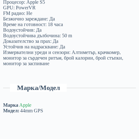
Процесор: Apple S5
GPU: PowerVR
FM радио: Не
Безжично зареждане: Да
Време на готовност: 18 часа
Водоустойчив: Да
Водоустойчива дълбочина: 50 m
Доказателство за прах: Да
Устойчив на надраскване: Да
Измервателни уреди и сензори: Алтиметър, крачкомер,
монитор за сърдечен ритъм, брой калории, брой стъпки,
монитор за заспиване
Марка/Модел
Марка
Apple
Модел:
44mm GPS