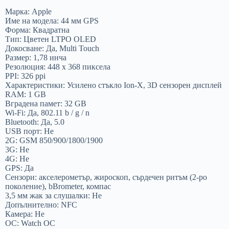
Марка: Apple
Име на модела: 44 мм GPS
Форма: Квадратна
Тип: Цветен LTPO OLED
Докосване: Да, Multi Touch
Размер: 1,78 инча
Резолюция: 448 x 368 пиксела
PPI: 326 ppi
Характеристики: Усилено стъкло Ion-X, 3D сензорен дисплей
RAM: 1 GB
Вградена памет: 32 GB
Wi-Fi: Да, 802.11 b / g / n
Bluetooth: Да, 5.0
USB порт: Не
2G: GSM 850/900/1800/1900
3G: Не
4G: Не
GPS: Да
Сензори: акселерометър, жироскоп, сърдечен ритъм (2-ро
поколение), bBrometer, компас
3,5 мм жак за слушалки: Не
Допълнително: NFC
Камера: Не
ОС: Watch ОС