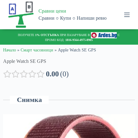
S
Сравни цени
k
i
Сравни ○ Купи ○ Напиши ревю
p
t
o
ПОЛУЧЕТЕ
1% ОТСТЪПКА
ПРИ ПАЗАРУВАНЕ В
С
c
ПРОМО КОД:
1816-9564-4975-8905
o
n
Начало
»
Смарт часовници
»
Apple Watch SE GPS
t
Apple Watch SE GPS
e
n
t
0.00
0
Снимка