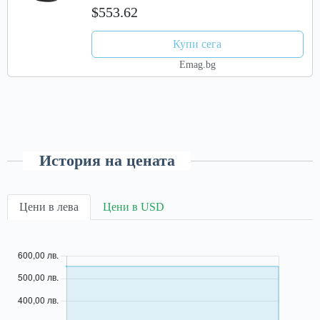
$553.62
Купи сега
Emag.bg
История на цената
Цени в лева
Цени в USD