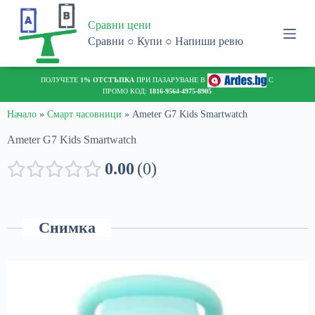
S
Сравни цени
k
i
Сравни ○ Купи ○ Напиши ревю
p
t
o
ПОЛУЧЕТЕ
1% ОТСТЪПКА
ПРИ ПАЗАРУВАНЕ В
С
c
ПРОМО КОД:
1816-9564-4975-8905
o
n
Начало
»
Смарт часовници
»
Ameter G7 Kids Smartwatch
t
Ameter G7 Kids Smartwatch
e
n
t
0.00
0
Снимка