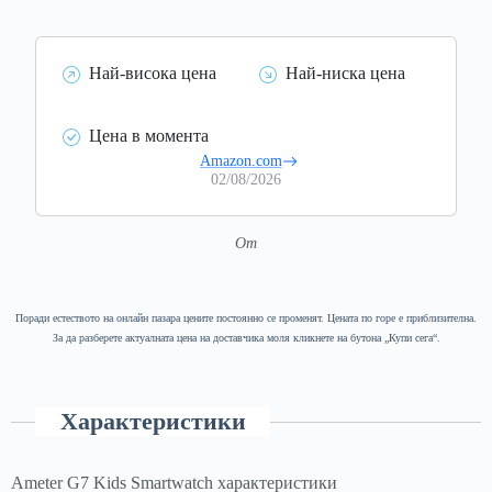
Най-висока цена
Най-ниска цена
Цена в момента
Amazon.com
02/08/2026
От
Поради естеството на онлайн пазара цените постоянно се променят. Цената по горе е приблизителна.
За да разберете актуалната цена на доставчика моля кликнете на бутона „Купи сега“.
Характеристики
Ameter G7 Kids Smartwatch характеристики