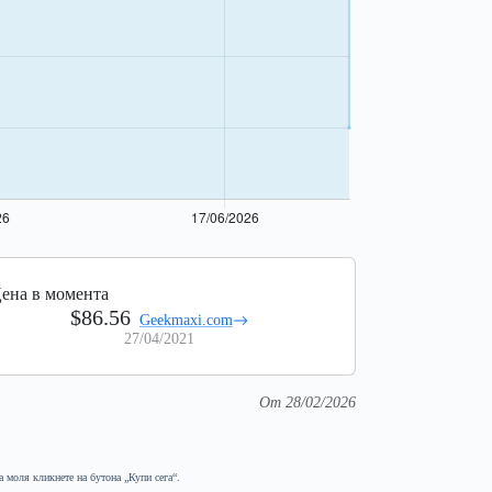
ена в момента
$86.56
Geekmaxi.com
27/04/2021
От 28/02/2026
а моля кликнете на бутона „Купи сега“.