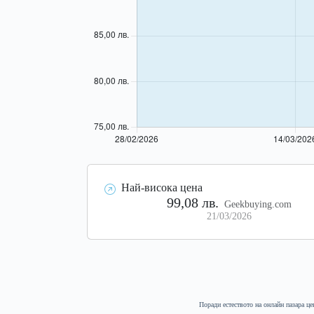
Най-висока цена
99,08 лв.
Geekbuying.com
21/03/2026
Поради естеството на онлайн пазара це