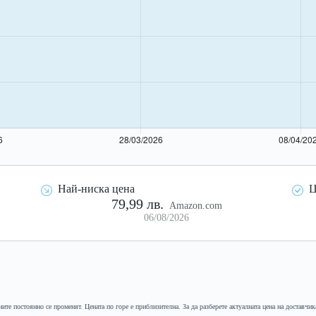
Най-ниска цена
Ц
79,99 лв.
Amazon.com
06/08/2026
ните постоянно се променят. Цената по горе е приблизителна. За да разберете актуалната цена на доставчик