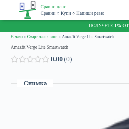
S
Сравни цени
k
Сравни ○ Купи ○ Напиши ревю
i
p
ПОЛУЧЕТЕ
1% О
t
o
c
Начало
»
Смарт часовници
»
Amazfit Verge Lite Smartwatch
o
n
Amazfit Verge Lite Smartwatch
t
e
0.00
0
n
t
Снимка