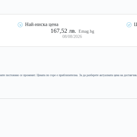
Най-ниска цена
Ц
167,52 лв.
Emag.bg
08/08/2026
ните постоянно се променят. Цената по горе е приблизителна. За да разберете актуалната цена на доставчик