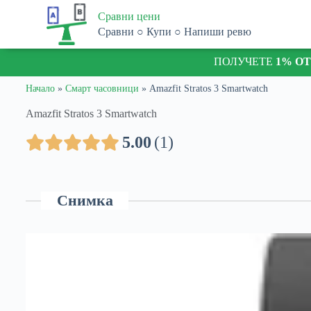
S
Сравни цени
k
Сравни ○ Купи ○ Напиши ревю
i
p
ПОЛУЧЕТЕ
1% О
t
o
c
Начало
»
Смарт часовници
»
Amazfit Stratos 3 Smartwatch
o
n
Amazfit Stratos 3 Smartwatch
t
e
5.00
1
n
t
Снимка