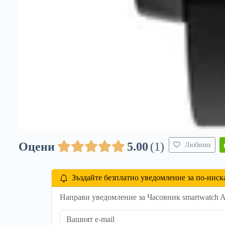
Оцени
5.00
1
Любими
Зъздайте безплатно уведомление за по-ниск
Направи уведомление за Часовник smartwatch Ama