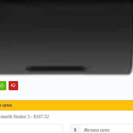
а цена
zfit Stratos 3 - $167.52
$