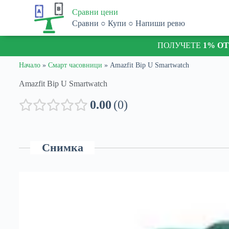
S
Сравни цени
k
Сравни ○ Купи ○ Напиши ревю
i
p
ПОЛУЧЕТЕ
1% О
t
o
c
Начало
»
Смарт часовници
»
Amazfit Bip U Smartwatch
o
n
Amazfit Bip U Smartwatch
t
e
0.00
0
n
t
Снимка