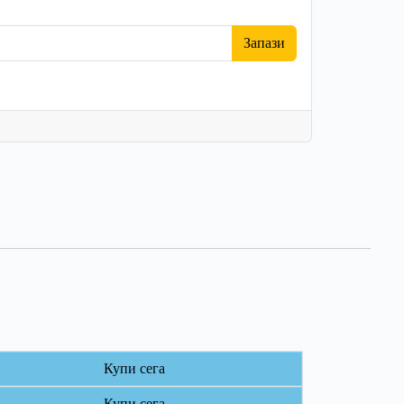
Запази
Купи сега
Купи сега