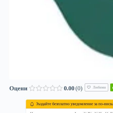
Оцени
0.00
0
Любими
Зъздайте безплатно уведомление за по-ниск