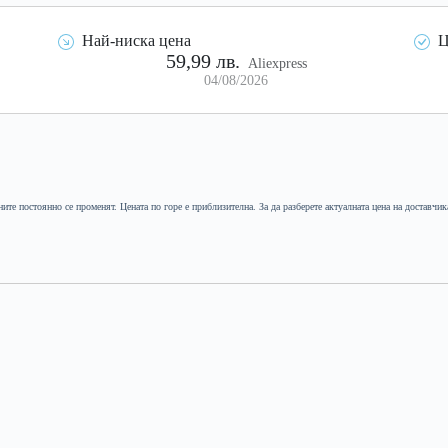
Най-ниска цена
Ц
59,99 лв.
Aliexpress
04/08/2026
ните постоянно се променят. Цената по горе е приблизителна. За да разберете актуалната цена на доставчик