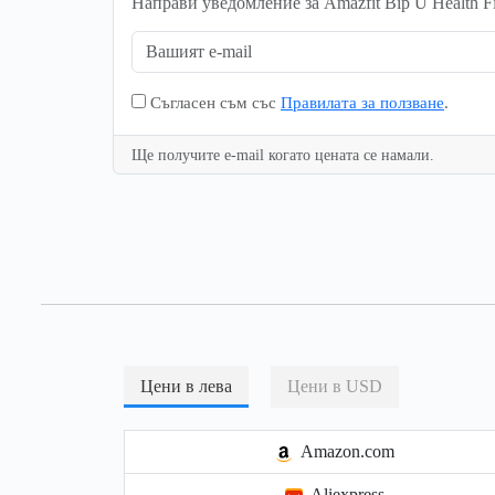
Направи уведомление за Amazfit Bip U Health Fit
Съгласен съм със
Правилата за ползване
.
Ще получите e-mail когато цената се намали.
Цени в лева
Цени в USD
Amazon.com
Aliexpress