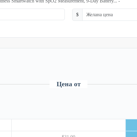
ness Smartwatch with SpO2 Measurement, 9-Day Battery... -
$
Цена от
$31.00