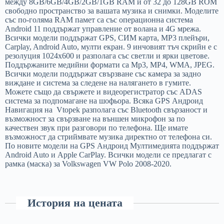
между 8GB/6GB/4GB/2GB/1GB RAM и от 32 до 128GB ROM
свободно пространство за вашата музика и снимки. Моделите
със по-голяма RAM памет са със операционна система
Android 11 поддържат управление от волана и 4G мрежа.
Всички модели поддържат GPS, СИМ карта, MP3 плейъри,
Carplay, Android Auto, мулти екран. 9 инчовият тъч скрийн е с
резолуция 1024х600 и разполага със светли и ярки цветове.
Поддържаните медийни формати са Mp3, MP4, WMA, JPEG.
Всички модели поддържат свързване със камера за задно
виждане и система за следене на налягането в гумите.
Можете също да свържете и видеорегистратор със ADAS
система за подпомагане на шофьора. Всяка GPS Андроид
Навигация на Vtopek разполага със Bluetooth свързаност и
възможност за свързване на външен микрофон за по
качествен звук при разговори по телефона. Ще имате
възможност да стриймвате музика директно от телефона си.
По новите модели на GPS Андроид Мултимедията поддържат
Android Auto и Apple CarPlay. Всички модели се предлагат с
рамка (маска) за Volkswagen VW Polo 2008-2020.
История на цената