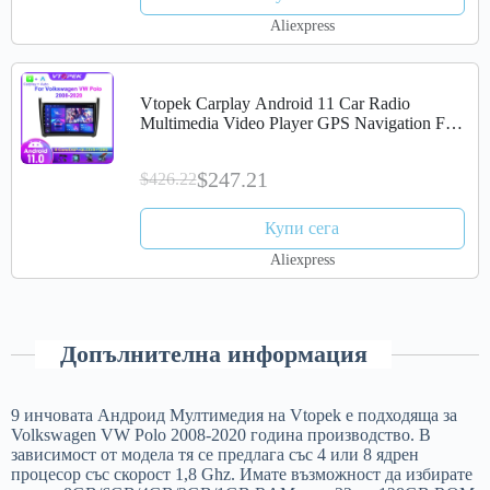
Aliexpress
Vtopek Carplay Android 11 Car Radio
Multimedia Video Player GPS Navigation For
Volkswagen VW Polo 2008-2020 Navigation
Head Unit
$247.21
$426.22
Купи сега
Aliexpress
Допълнителна информация
9 инчовата Андроид Мултимедия на Vtopek е подходяща за
Volkswagen VW Polo 2008-2020 година производство. В
зависимост от модела тя се предлага със 4 или 8 ядрен
процесор със скорост 1,8 Ghz. Имате възможност да избирате