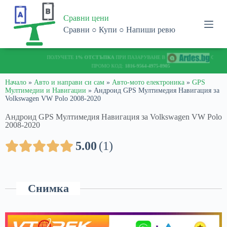
S
Сравни цени
k
i
Сравни ○ Купи ○ Напиши ревю
p
t
o
ПОЛУЧЕТЕ
1% ОТСТЪПКА
ПРИ ПАЗАРУВАНЕ В
С
c
ПРОМО КОД:
1816-9564-4975-8905
o
n
Начало
»
Авто и направи си сам
»
Авто-мото електроника
»
GPS
Мултимедии и Навигации
»
Андроид GPS Мултимедия Навигация за
t
Volkswagen VW Polo 2008-2020
e
n
Андроид GPS Мултимедия Навигация за Volkswagen VW Polo
t
2008-2020
5.00
1
Снимка