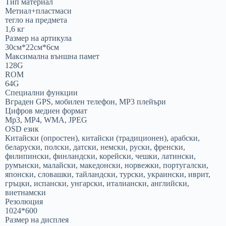
Тип материал
Метиал+пластмаси
тегло на предмета
1,6 кг
Размер на артикула
30см*22см*6см
Максимална външна памет
128G
ROM
64G
Специални функции
Вграден GPS, мобилен телефон, MP3 плейъри
Цифров медиен формат
Mp3, MP4, WMA, JPEG
OSD език
Китайски (опростен), китайски (традиционен), арабски,
беларуски, полски, датски, немски, руски, френски,
филипински, финландски, корейски, чешки, латински,
румънски, малайски, македонски, норвежки, португалски,
японски, словашки, тайландски, турски, украински, иврит,
гръцки, испански, унгарски, италиански, английски,
виетнамски
Резолюция
1024*600
Размер на дисплея