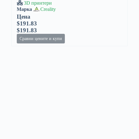
3D принтери
Марка
Creality
Цена
$191.83
$191.83
Сравни цените и купи