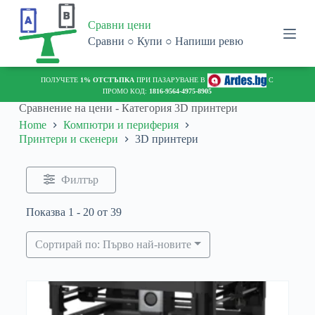
S
Сравни цени
k
i
Сравни ○ Купи ○ Напиши ревю
p
t
o
С
ПОЛУЧЕТЕ
1% ОТСТЪПКА
ПРИ ПАЗАРУВАНЕ В
С
c
ПРОМО КОД:
1816-9564-4975-8905
o
Сравнение на цени - Категория
3D принтери
n
Home
Компютри и периферия
t
Принтери и скенери
3D принтери
e
n
t
Филтър
Показва 1 - 20 от 39
Сортирай по: Първо най-новите