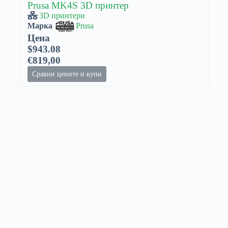
Prusa MK4S 3D принтер
3D принтери
Марка
Prusa
Цена
$943.08
€819,00
Сравни цените и купи