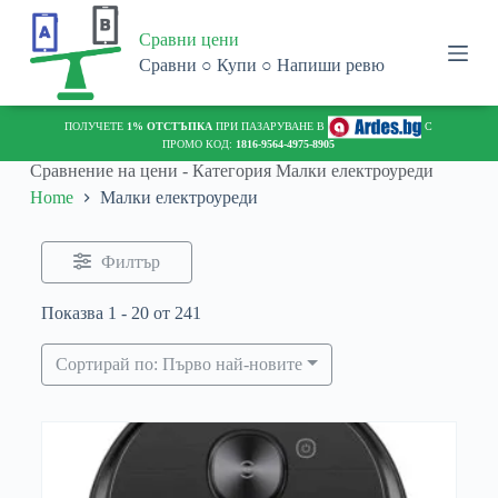
S
Сравни цени
k
i
Сравни ○ Купи ○ Напиши ревю
p
t
o
С
ПОЛУЧЕТЕ
1% ОТСТЪПКА
ПРИ ПАЗАРУВАНЕ В
С
c
ПРОМО КОД:
1816-9564-4975-8905
o
Сравнение на цени - Категория
Малки електроуреди
n
Home
Малки електроуреди
t
e
n
t
Филтър
Показва 1 - 20 от 241
Сортирай по: Първо най-новите