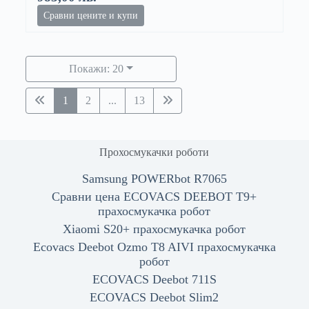
Сравни цените и купи
Покажи: 20
1
2
...
13
Прохосмукачки роботи
Samsung POWERbot R7065
Сравни цена ECOVACS DEEBOT T9+
прахосмукачка робот
Xiaomi S20+ прахосмукачка робот
Ecovacs Deebot Ozmo T8 AIVI прахосмукачка
робот
ECOVACS Deebot 711S
ECOVACS Deebot Slim2