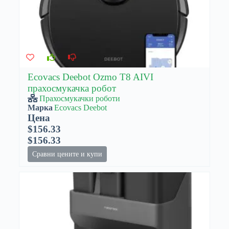
Ecovacs Deebot Ozmo T8 AIVI
прахосмукачка робот
Прахосмукачки роботи
Марка
Ecovacs Deebot
Цена
$156.33
$156.33
Сравни цените и купи