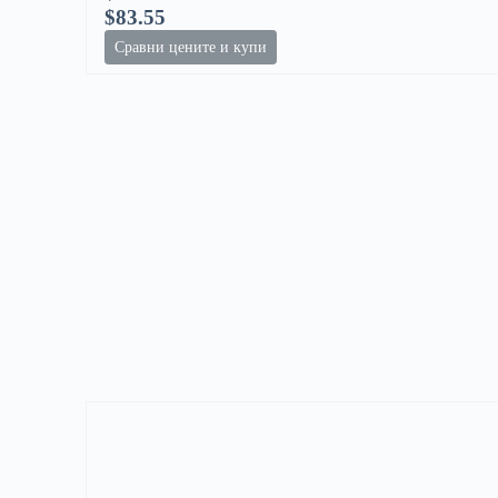
$83.55
Сравни цените и купи